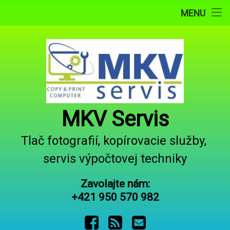
Domov
MENU
Prejsť
Potlač Tričiek a darčekových predmetov
na
obsah
Tlač z e-mailu
Potlač hrnčekov
Prepis VHS/VHS-C na DVD alebo USB
MKV Servis
Obchodné podmienky
Tlač fotografií, kopírovacie služby, 
servis výpočtovej techniky
Servis kávovarov
Zavolajte nám:
Otváracie hodiny
+421 950 570 982
Kontakt
Facebook
RSS
E-mail