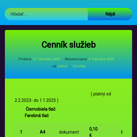
GLS Parcel Shop
Hľadať:
Cenník služieb
Pridané
12. februára 2023
Aktualizované
4. februára 2025
Kategórie:
od
admin
Cenníky
( platný od
2.2.2023- do 1.1.2025 )
Čiernobiela tlač
Farebná tlač
0,10
1
A4
dokument
6
€