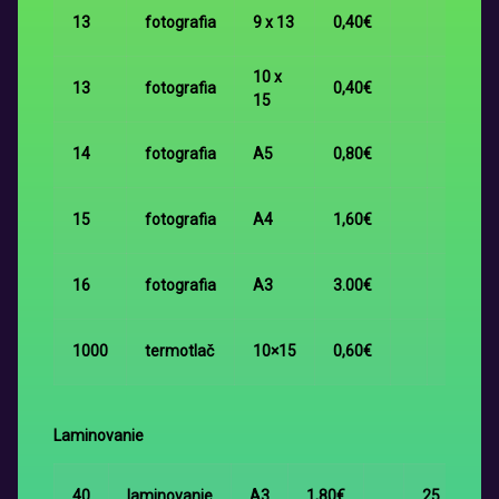
13
fotografia
9 x 13
0,40€
49
10 x
13
fotografia
0,40€
50
15
14
fotografia
A5
0,80€
51
15
fotografia
A4
1,60€
52
16
fotografia
A3
3.00€
1002
1000
termotlač
10×15
0,60€
1046
Laminovanie
Tl
40
laminovanie
A3
1,80€
25