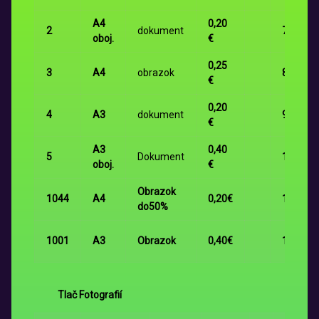
A4
0,20
2
dokument
7
oboj.
€
0,25
3
A4
obrazok
8
€
0,20
4
A3
dokument
9
€
A3
0,40
5
Dokument
10
oboj.
€
Obrazok
1044
A4
0,20€
11
do50%
1001
A3
Obrazok
0,40€
12
Tlač Fotografií