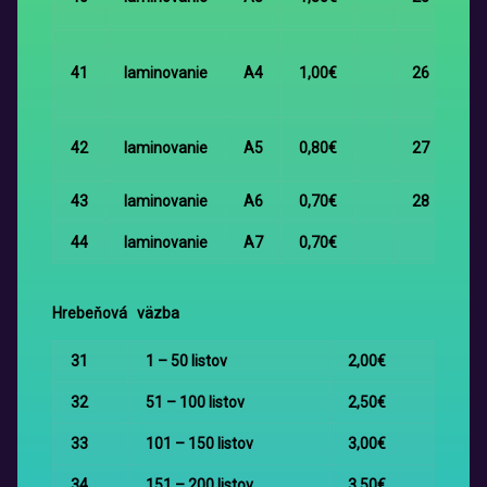
z e
Ma
41
laminovanie
A4
1,00€
26
po
Bl
Up
42
laminovanie
A5
0,80€
27
do
43
laminovanie
A6
0,70€
28
Se
44
laminovanie
A7
0,70€
Hrebeňová väzba
31
1 – 50 listov
2,00€
32
51 – 100 listov
2,50€
33
101 – 150 listov
3,00€
34
151 – 200 listov
3,50€