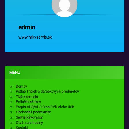
admin
www.mkvservis.sk
MENU
Domov
Potlač Tričiek a darčekových predmetov
Tlač z e-mailu
Potlač hrnčekov
Prepis VHS/VHS-C na DVD alebo USB
Obchodné podmienky
Servis kávovarov
Otváracie hodiny
Kontakt