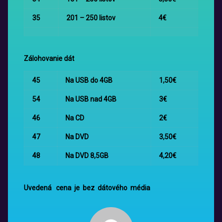
35
201 – 250 listov
4€
Zálohovanie dát
45
Na USB do 4GB
1,50€
54
Na USB nad 4GB
3€
46
Na CD
2€
47
Na DVD
3,50€
48
Na DVD 8,5GB
4,20€
Uvedená cena je bez dátového média