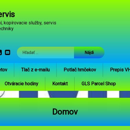
rvis
ií, kopírovacie služby, servis 
echniky
Hľadať:
cebook
RSS
E-mail
etov
Tlač z e-mailu
Potlač hrnčekov
Prepis V
Otváracie hodiny
Kontakt
GLS Parcel Shop
Domov