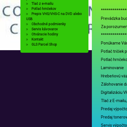
Tlač z e-mailu
Potlač hrnčekov
*************
Prepis VHS/VHS-C na DVD alebo
Prevádzka bud
USB
Obchodné podmienky
Za porozumen
Servis kávovarov
Otváracie hodiny
*************
Kontakt
Ponúkame Vám š
GLS Parcel Shop
Potlač tričiek 
Potlač hrnček
Laminovanie
Hrebeňovú vä
Zálohovanie d
Digitalizáciu 
Tlač z E-mailu
Predaj výpočto
Predaj tonerov 
Servis výpočto