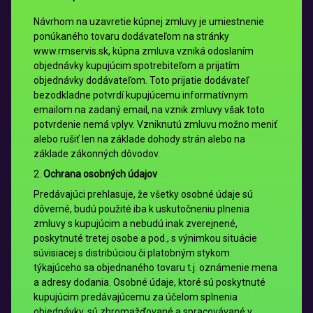
Návrhom na uzavretie kúpnej zmluvy je umiestnenie
ponúkaného tovaru dodávateľom na stránky
www.rmservis.sk, kúpna zmluva vzniká odoslaním
objednávky kupujúcim spotrebiteľom a prijatím
objednávky dodávateľom. Toto prijatie dodávateľ
bezodkladne potvrdí kupujúcemu informatívnym
emailom na zadaný email, na vznik zmluvy však toto
potvrdenie nemá vplyv. Vzniknutú zmluvu možno meniť
alebo rušiť len na základe dohody strán alebo na
základe zákonných dôvodov.
2.
Ochrana osobných údajov
Predávajúci prehlasuje, že všetky osobné údaje sú
dôverné, budú použité iba k uskutočneniu plnenia
zmluvy s kupujúcim a nebudú inak zverejnené,
poskytnuté tretej osobe a pod., s výnimkou situácie
súvisiacej s distribúciou či platobným stykom
týkajúceho sa objednaného tovaru t.j. oznámenie mena
a adresy dodania. Osobné údaje, ktoré sú poskytnuté
kupujúcim predávajúcemu za účelom splnenia
objednávky, sú zhromažďované a spracovávané v