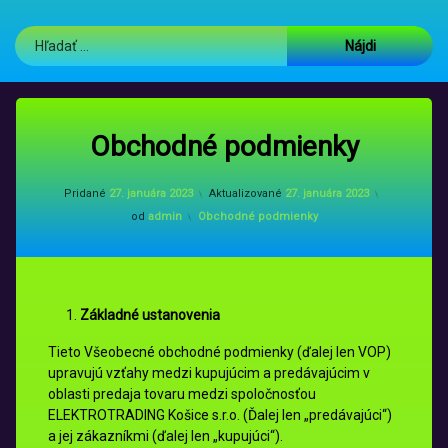
GLS Parcel Shop
Hľadať:
Obchodné podmienky
Pridané
27. januára 2023
Aktualizované
27. januára 2023
Kategórie:
od
admin
Obchodné podmienky
Základné ustanovenia
Tieto Všeobecné obchodné podmienky (ďalej len VOP)
upravujú vzťahy medzi kupujúcim a predávajúcim v
oblasti predaja tovaru medzi spoločnosťou
ELEKTROTRADING Košice s.r.o. (Ďalej len „predávajúci“)
a jej zákazníkmi (ďalej len „kupujúci“).