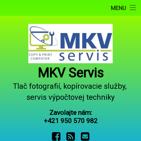
Domov
MENU
Prejsť
Potlač Tričiek a darčekových predmetov
na
obsah
Tlač z e-mailu
Potlač hrnčekov
Prepis VHS/VHS-C na DVD alebo USB
MKV Servis
Obchodné podmienky
Tlač fotografií, kopírovacie služby, 
servis výpočtovej techniky
Servis kávovarov
Zavolajte nám:
Otváracie hodiny
+421 950 570 982
Kontakt
Facebook
RSS
E-mail