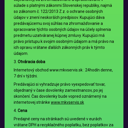
súlade s platnými zákonmi Slovenskej republiky, najmä
so zákonom č. 122/2013 Z.z. o ochrane osobných
údajov v znení neskorších predpisov. Kupujúci dáva
predávajúcemu svoj súhlas na zhromažďovanie a
spracovanie týchto osobných údajov na účely splnenia
predmetu uzatváranej kúpnej zmluvy. Kupujúci má
právo prístupu k svojim osobným údajom a má právo na
ich opravu vrátane ďalších zákonných práv k týmto
údajom.
3.
Otváracia doba
Internetový obchod www.mkvservis.sk : 24hodín denne,
7 dní v týždni.
Predávajúci si vyhradzuje právo vyexpedovať tovar,
objednaný v čase dovolenky zamestnancov, po jej
skončení. Čas dovolenky bude vopred oznámený na
internetovej stránke
www.mkvservis.sk
4.
Cena
Predajné ceny na stránkach sú uvedené v eurách
vrátane DPH a recyklačného poplatku, bez poplatkov za