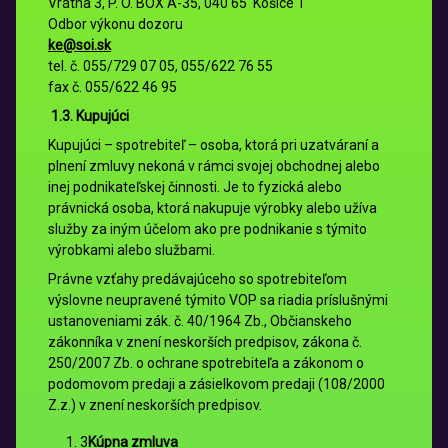
Vrátna 3, P. O. BOX A-35, 040 65 Košice 1
Odbor výkonu dozoru
ke@soi.sk
tel. č. 055/729 07 05, 055/622 76 55
fax č. 055/622 46 95
1.3. Kupujúci
Kupujúci – spotrebiteľ – osoba, ktorá pri uzatváraní a
plnení zmluvy nekoná v rámci svojej obchodnej alebo
inej podnikateľskej činnosti. Je to fyzická alebo
právnická osoba, ktorá nakupuje výrobky alebo užíva
služby za iným účelom ako pre podnikanie s týmito
výrobkami alebo službami.
Právne vzťahy predávajúceho so spotrebiteľom
výslovne neupravené týmito VOP sa riadia príslušnými
ustanoveniami zák. č. 40/1964 Zb., Občianskeho
zákonníka v znení neskorších predpisov, zákona č.
250/2007 Zb. o ochrane spotrebiteľa a zákonom o
podomovom predaji a zásielkovom predaji (108/2000
Z.z.) v znení neskorších predpisov.
3
Kúpna zmluva