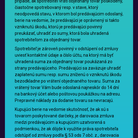
prípade, ak spotrebiteľ vráti objednaný tovar poškodený,
čiastočne spotrebovaný resp. v stave, ktorý
neodpovedá stavu, v ktorom bol predávajúcim odoslaný,
berie na vedomie, že predávajúci je oprávnený si takto
vzniknutú škodu, ktorú je predávajúci povinný
preukázať, uhradiť zo sumy, ktorá bola uhradená
spotrebiteľom za objednaný tovar.
Spotrebiteľ je zároveň povinný v odstúpení od zmluvy
uviesť kontaktné údaje a číslo účtu, na ktorý má byť
uhradená suma za objednaný tovar poukázaná zo
strany predávajúceho. Predávajúci sa zaväzuje uhradiť
zaplatenú sumu resp. sumu zníženú o vzniknutú škodu
bezodkladne po vrátení objednaného tovaru. Suma za
vrátený tovar Vám bude odoslaná najneskôr do 14 dní
na bankový účet alebo poštovou poukážkou na adresu.
Prepravné náklady za dodanie tovaru sa nevracajú.
Kupujúci berie na vedomie skutočnosť, že ak sú s
tovarom poskytované darčeky, je darovacia zmluva
medzi predávajúcim a kupujúcim uzatvorená s
podmienkou, že ak dôjde k využitie práva spotrebiteľa
odstúpiť od zmluvy podľa § 53 ods 7 obč. z., darovacia