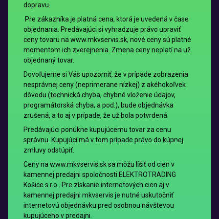
dopravu.
Pre zákazníka je platná cena, ktorá je uvedená v čase
objednania. Predávajúci si vyhradzuje právo upraviť
ceny tovaru na www.mkvservis.sk, nové ceny sú platné
momentom ich zverejnenia. Zmena ceny neplatí na už
objednaný tovar.
Dovoľujeme si Vás upozorniť, že v prípade zobrazenia
nesprávnej ceny (neprimerane nízkej) z akéhokoľvek
dôvodu (technická chyba, chybné vloženie údajov,
programátorská chyba, a pod.), bude objednávka
zrušená, a to aj v prípade, že už bola potvrdená.
Predávajúci ponúkne kupujúcemu tovar za cenu
správnu. Kupujúci má v tom prípade právo do kúpnej
zmluvy odstúpiť.
Ceny na www.mkvservis.sk sa môžu líšiť od cien v
kamennej predajni spoločnosti ELEKTROTRADING
Košice s.r.o.. Pre získanie internetových cien aj v
kamennej predajni mkvservis je nutné uskutočniť
internetovú objednávku pred osobnou návštevou
kupujúceho v predajni.