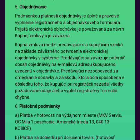
5.
Objednávanie
Podmienkou platnosti objednávky je úplné a pravdivé
vyplnenie registračného a objednávkového formulára.
Prijatá elektronická objednávka je považovaná za návrh
Kúpnej zmluvy a je záväzná.
Kúpna zmluva medzi predávajúcim a kupujúcim vzniká
na základe záväzného potvrdenia elektronickej
objednávky v systéme. Predávajúci sa zaväzuje potvrdiť
obsah objednávky na e-mailovú adresu kupujúceho,
uvedenú v objednávke. Predávajúci nezodpovedá za
omeškanie dodávky a za škodu, ktorá bola spôsobená v
dôsledku toho, že kupujúci pri registrácii nezadal všetky
požadované údaje alebo vyplnil registračný formulár
chybne.
6.
Platobné podmienky
a) Platba v hotovosti na výdajnom mieste (MKV Servis,
OC Mila 1.poschodie, Americká trieda 13, 040 13
KOŠICE)
b) Platba na dobierku pri doručení tovaru (hotovosť